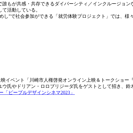
で誰もが共感・共存できるダイバーシティ／インクルージョン
して活動している。
ためし”で社会参加ができる「就労体験プロジェクト」では、様
上映イベント「川崎市人権啓発オンライン上映＆トークショー『
ユウ氏やドリアン・ロロブリジーダ氏をゲストとして招き、鈴
「ピープルデザインシネマ2023」