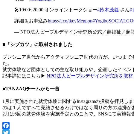
🎤19:00~20:00 オンライントークショー
#鈴木茂義
さん
詳細＆お申込み
https://t.co/tkeyMegpon
#YogiboSOCIALG
— NPO法人ピープルデザイン研究所公式／超福祉／超福祉の学校 
■「シブカツ」に取材されました
プレシニア世代からアクティブシニア世代の方が、いつまで
た。
就労体験など団体としての主な取り組みや、企画したイベン
記事詳細はこちら▶
NPO法人ピープルデザイン研究所を取
■TANZAQチームから一言
1月に実施された就労体験に関するInstagramの投稿を
のは１人ですべて完結させるわけではなく周りの方の連携が
2月は6回の就労体験を実施予定とのことで、SNSにて実施
Facebook