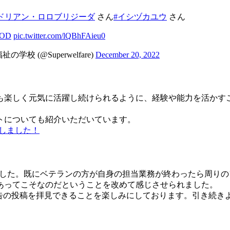
#ドリアン・ロロブリジーダ
さん
#イシヅカユウ
さん
OOD
pic.twitter.com/lQBhFAieu0
(@Superwelfare)
December 20, 2022
も楽しく元気に活躍し続けられるように、経験や能力を活かす
トについても紹介いただいています。
材しました！
拝見しました。既にベテランの方が自身の担当業務が終わったら周
あってこそなのだということを改めて感じさせられました。
報告の投稿を拝見できることを楽しみにしております。引き続き