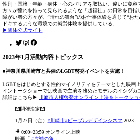
性別・国籍・年齢・身体・心のバリアを取払い、違いに寛容
方々が憧れを持って見られるような「超福祉」の日常を目指
障がい者の方々が、”晴れの舞台”のお仕事体験を通じて“お
ドキするような環境での就労体験を提供している。
▶団体公式サイト
Twitter
Instagram
Facebook
2023年1月活動内容トピックス
■神奈川県川崎市と共催のLGBT啓発イベントを実施！
LGBTをはじめとする性的マイノリティをテーマとした映画
イントークショーでは映画で主演を務めたモデルのイシヅカ
詳細はこちら▶
川崎市人権啓発オンライン上映＆トークショー
🙌開催決定🙌
1月27日（金）
#川崎市
#ピープルデザインシネマ
2023
🎥 0:00~23:59 オンライン上映
映画「
#片袖の魚
」