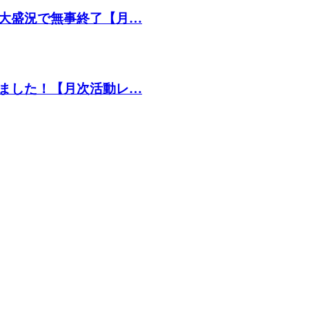
大盛況で無事終了【月…
ました！【月次活動レ…