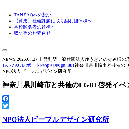
TANZAQへの想い
【募集】社会課題に取り組む団体様へ
学校関係者の皆様へ
取材等のお問合せ
NEWS
2026.07.27
非営利型一般社団法人ゆうきとのぞみ様の
TANZAQ
レポート
PeopleDesign_001
神奈川県川崎市と共催のL
NPO法人ピープルデザイン研究所
神奈川県川崎市と共催のLGBT啓発イベ
NPO法人ピープルデザイン研究所