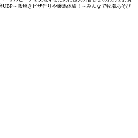
』、QBB×須磨UBP～窯焼きピザ作りや乗馬体験！～みんなで牧場あそび