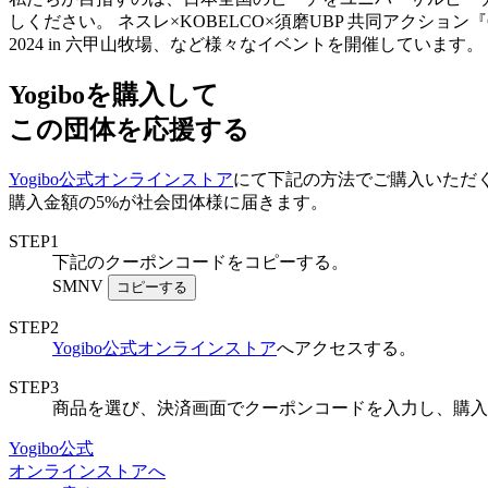
しください。 ネスレ×KOBELCO×須磨UBP 共同アクション『On
2024 in 六甲山牧場、など様々なイベントを開催しています。
Yogiboを購入して
この団体を応援する
Yogibo公式オンラインストア
にて下記の方法でご購入いただ
購入金額の5%が社会団体様に届きます。
STEP
1
下記のクーポンコードをコピーする。
SMNV
コピーする
STEP
2
Yogibo公式オンラインストア
へアクセスする。
STEP
3
商品を選び、決済画面でクーポンコードを入力し、購入
Yogibo公式
オンラインストアへ